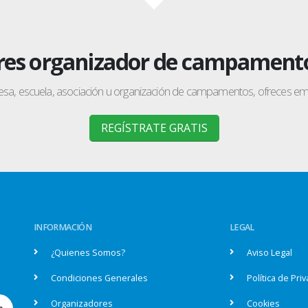
res organizador de campament
esa, escuela, asociación u organización de campamentos, ofreces e
REGÍSTRATE GRATIS
INFORMACIÓN
LEGAL
¿Quienes Somos?
Aviso Legal
Condiciones Generales
Política de Pri
Organizadores
Cookies