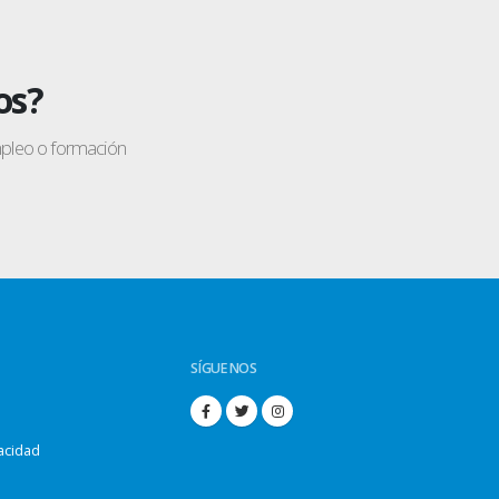
os?
mpleo o formación
SÍGUENOS
vacidad