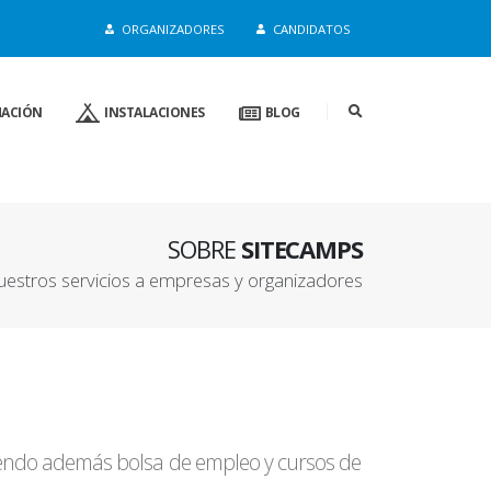
de a sus intereses
Entendido
Política de Cookies
ORGANIZADORES
CANDIDATOS
ACIÓN
INSTALACIONES
BLOG
SOBRE
SITECAMPS
uestros servicios a empresas y organizadores
iendo además bolsa de empleo y cursos de