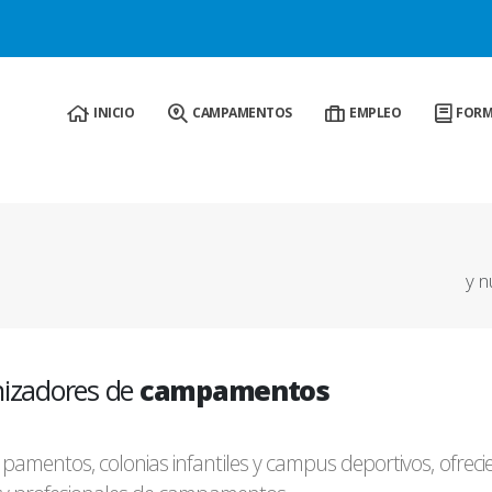
analizar su navegación y ofrecerle un servicio más personalizado acor
INICIO
CAMPAMENTOS
EMPLEO
FORM
y n
nizadores de
campamentos
mentos, colonias infantiles y campus deportivos, ofrec