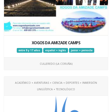
XOGOS DA AMIZADE CAMPS
entre 9 y 17 años
español + inglés
junior + pernocta
CULLEREDO (LA CORUÑA)
ACADÉMICO + AVENTURAS + CIENCIA + DEPORTES + INMERSIÓN
LINGÜÍSTICA + TECNOLÓGICO