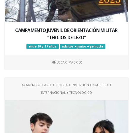
CAMPAMENTO JUVENIL DE ORIENTACIÓN MILITAR
"TERCIOS DE LEZO"
entre 10 y 17 años
adultos + junior + pernocta
PIÑUÉCAR (MADRID)
ACADÉMICO + ARTE + CIENCIA + INMERSIÓN LINGÜÍSTICA +
INTERNACIONAL + TECNOLÓGICO