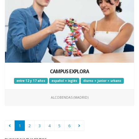
CAMPUS EXPLORA
entre 12 y 17 años
español + inglés
diurno + junior + urbano
ALCOBENDAS (MADRID)
1
2
3
4
5
6