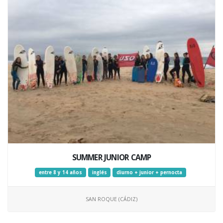
SUMMER JUNIOR CAMP
entre 8 y 14 años
inglés
diurno + junior + pernocta
SAN ROQUE (CÁDIZ)