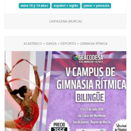
entre 10 y 14 años
español + inglés
junior + pernocta
CARTAGENA (MURCIA)
ACADÉMICO + DANZA + DEPORTES + GIMNASIA RÍTMICA