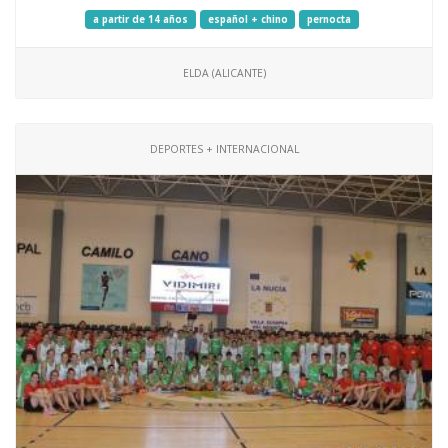
a partir de 14 años
español + chino
pernocta
ELDA (ALICANTE)
DEPORTES + INTERNACIONAL