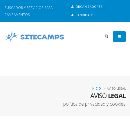
Esta web utiliza cookies propias y de terceros para analizar su
ORGANIZADORES
BUSCADOR Y SERVICIOS PARA
navegación y ofrecerle un servicio más personalizado acorde a sus
CAMPAMENTOS
CANDIDATOS
intereses
Entendido
Política de Cookies
INICIO
AVISO LEGAL
AVISO
LEGAL
política de privacidad y cookies