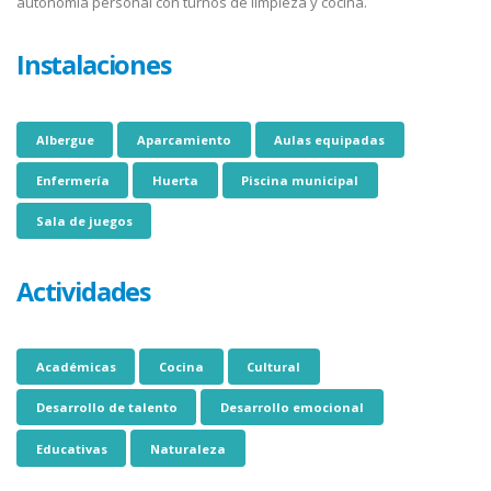
autonomía personal con turnos de limpieza y cocina.
Instalaciones
Albergue
Aparcamiento
Aulas equipadas
Enfermería
Huerta
Piscina municipal
Sala de juegos
Actividades
Académicas
Cocina
Cultural
Desarrollo de talento
Desarrollo emocional
Educativas
Naturaleza