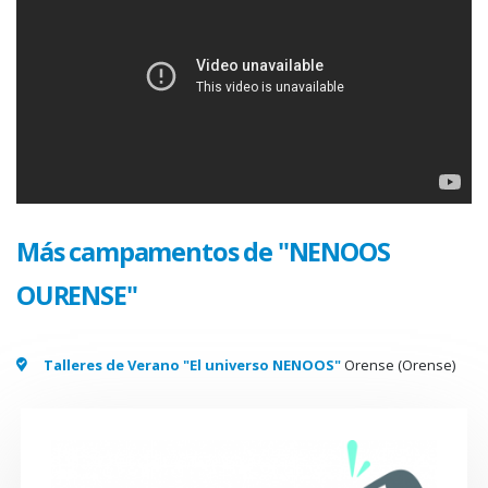
Más campamentos de "NENOOS
OURENSE"
Talleres de Verano "El universo NENOOS"
Orense (Orense)