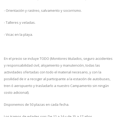
- Orientación y rastreo, salvamento y socorrismo.
- Talleres y veladas.
- Vicac en la playa.
En el precio se incluye TODO (Monitores titulados, seguro accidentes
y responsabilidad civil, alojamiento y manutención, todas las
actividades ofertadas con todo el material necesario, y con la
posilidad de ir a recoger al participante a la estación de autobuses,
tren ó aeropuerto y trasladarlo a nuestro Campamento sin ningún
costo adicional).
Disponemos de 50 plazas en cada fecha.
Los tramos de edades son: De 12 a 14 y de 15 a 17 años.