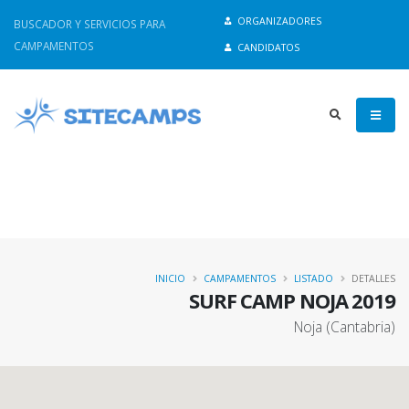
Esta web utiliza cookies propias y de terceros para analizar su
ORGANIZADORES
BUSCADOR Y SERVICIOS PARA
navegación y ofrecerle un servicio más personalizado acorde a sus
CAMPAMENTOS
CANDIDATOS
intereses
Entendido
Política de Cookies
INICIO
CAMPAMENTOS
LISTADO
DETALLES
SURF CAMP NOJA 2019
Noja (Cantabria)