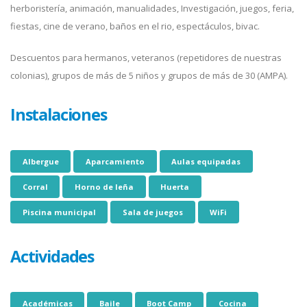
herboristería, animación, manualidades, Investigación, juegos, feria,
fiestas, cine de verano, baños en el rio, espectáculos, bivac.
Descuentos para hermanos, veteranos (repetidores de nuestras
colonias), grupos de más de 5 niños y grupos de más de 30 (AMPA).
Instalaciones
Albergue
Aparcamiento
Aulas equipadas
Corral
Horno de leña
Huerta
Piscina municipal
Sala de juegos
WiFi
Actividades
Académicas
Baile
Boot Camp
Cocina