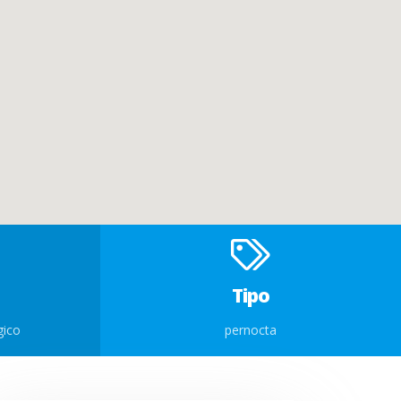
Tipo
gico
pernocta