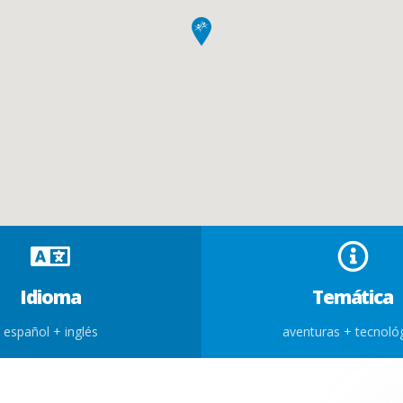
Idioma
Temática
español + inglés
aventuras + tecnoló