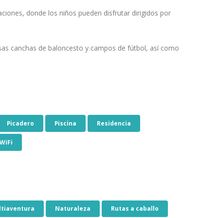
aciones, donde los niños pueden disfrutar dirigidos por
sas canchas de baloncesto y campos de fútbol, así como
Picadero
Piscina
Residencia
WiFi
ltiaventura
Naturaleza
Rutas a caballo